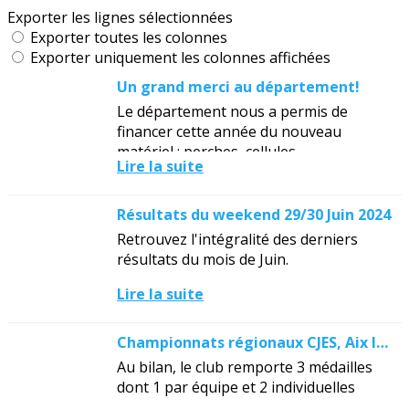
Exporter les lignes sélectionnées
Exporter toutes les colonnes
Exporter uniquement les colonnes affichées
Un grand merci au département!
Le département nous a permis de
financer cette année du nouveau
matériel : perches, cellules
Lire la suite
chronométriques, plots, petites haies,
marteaux et disques.Ce soutien
financier est...
Résultats du weekend 29/30 Juin 2024
Retrouvez l'intégralité des derniers
résultats du mois de Juin.
Lire la suite
Championnats régionaux CJES, Aix les Bains, 22/23 Juin 2024
Au bilan, le club remporte 3 médailles
dont 1 par équipe et 2 individuelles