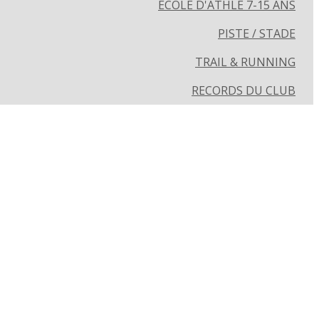
ECOLE D'ATHLÉ 7-15 ANS
PISTE / STADE
TRAIL & RUNNING
RECORDS DU CLUB