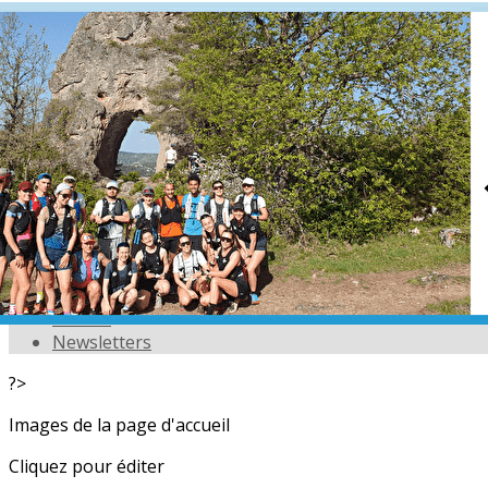
Exporter les lignes sélectionnées
Exporter toutes les colonnes
Exporter uniquement les colonnes affichées
Menu
<
>
L'équipe
Nos partenaires
Actualités
Calendrier
Photos
Newsletters
?>
Images de la page d'accueil
Cliquez pour éditer