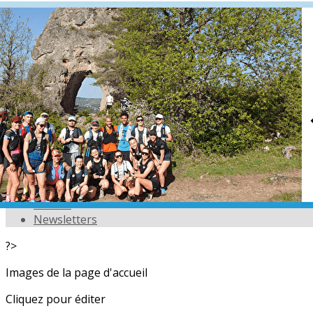
Exporter les lignes sélectionnées
Exporter toutes les colonnes
Exporter uniquement les colonnes affichées
Menu
<
>
L'équipe
Nos partenaires
Actualités
Calendrier
Photos
Newsletters
?>
Images de la page d'accueil
Cliquez pour éditer