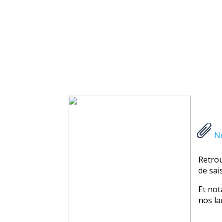
Ne
Retrou
de sais
Et not
nos l