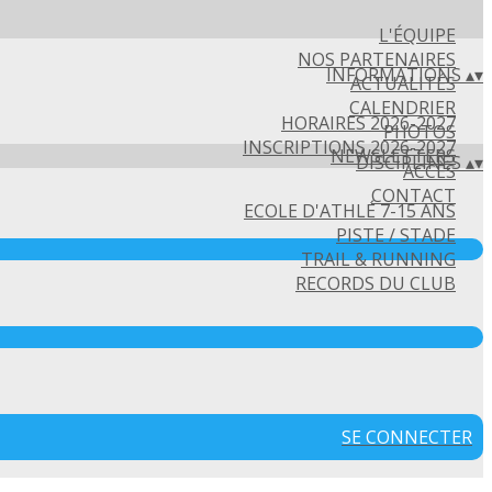
L'ÉQUIPE
NOS PARTENAIRES
INFORMATIONS
▴
▾
ACTUALITÉS
CALENDRIER
HORAIRES 2026-2027
PHOTOS
INSCRIPTIONS 2026-2027
NEWSLETTERS
DISCIPLINES
▴
▾
ACCÈS
CONTACT
ECOLE D'ATHLÉ 7-15 ANS
PISTE / STADE
TRAIL & RUNNING
RECORDS DU CLUB
SE CONNECTER