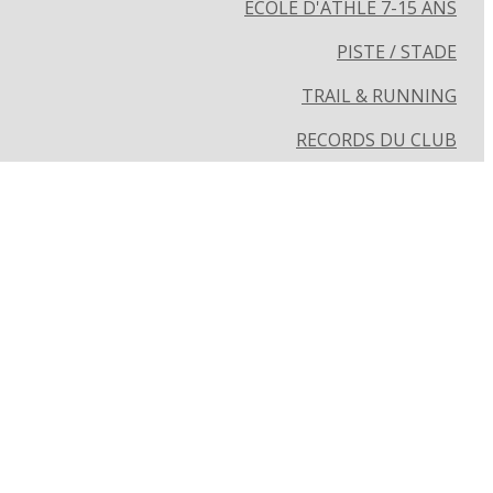
ECOLE D'ATHLÉ 7-15 ANS
PISTE / STADE
TRAIL & RUNNING
RECORDS DU CLUB