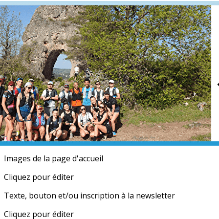
Exporter les lignes sélectionnées
Exporter toutes les colonnes
Exporter uniquement les colonnes affichées
Menu
<
>
Ecole d'athlé 7-15 ans
Piste / Stade
Trail & Running
Records du club
?>
Images de la page d'accueil
Cliquez pour éditer
Texte, bouton et/ou inscription à la newsletter
Cliquez pour éditer