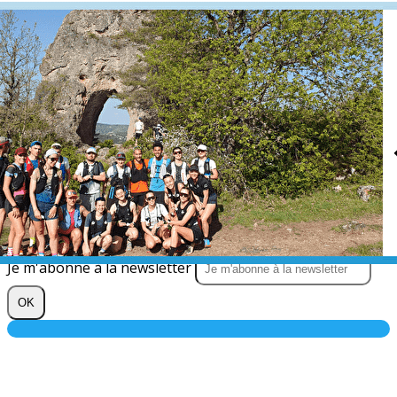
Exporter les lignes sélectionnées
Exporter toutes les colonnes
Exporter uniquement les colonnes affichées
Menu
?>
Images de la page d'accueil
Cliquez pour éditer
Texte, bouton et/ou inscription à la newsletter
Cliquez pour éditer
Je m'abonne à la newsletter
OK