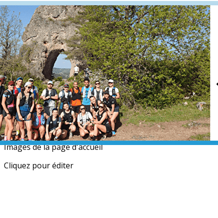
Menu
<
>
L'équipe
Nos partenaires
Actualités
Calendrier
Photos
Newsletters
?>
Images de la page d'accueil
Cliquez pour éditer