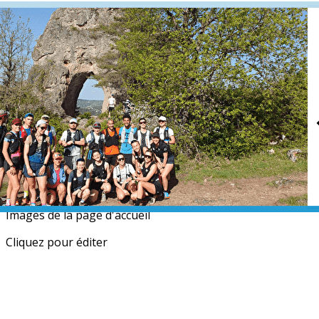
Menu
<
>
L'équipe
Nos partenaires
Actualités
Calendrier
Photos
Newsletters
?>
Images de la page d'accueil
Cliquez pour éditer