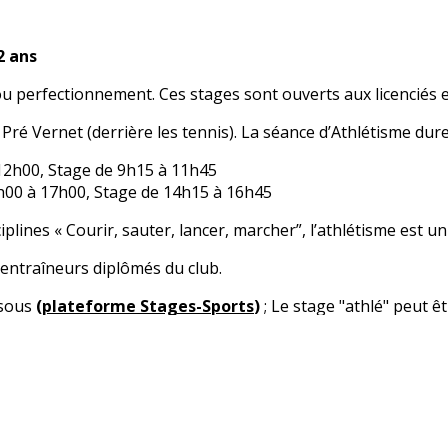
2 ans
u perfectionnement. Ces stages sont ouverts aux licenciés et
Pré Vernet (derrière les tennis). La séance d’Athlétisme dur
 12h00, Stage de 9h15 à 11h45
4h00 à 17h00, Stage de 14h15 à 16h45
iplines « Courir, sauter, lancer, marcher”, l’athlétisme est u
 entraîneurs diplômés du club.
ssous
(
plateforme Stages-Sports
)
; Le stage "athlé" peut ê
à la journée.