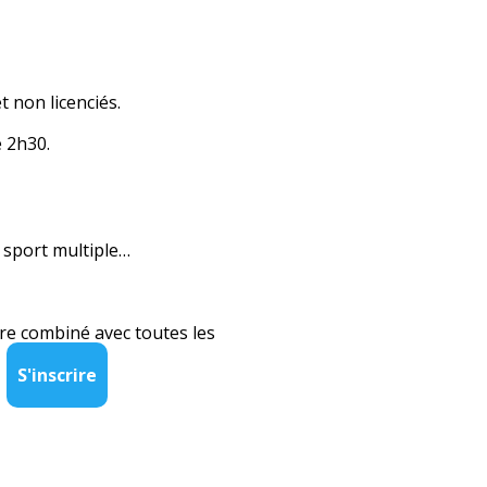
 non licenciés.
e 2h30.
n sport multiple…
tre combiné avec toutes les
S'inscrire