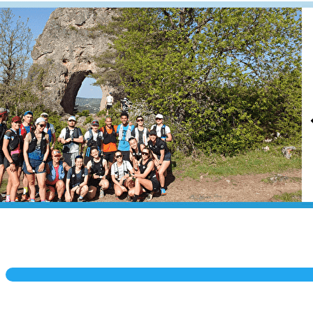
Exporter les lignes sélectionnées
Exporter toutes les colonnes
Exporter uniquement les colonnes affichées
Menu
?>
Images de la page d'accueil
Cliquez pour éditer