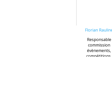
Florian Raulin
Responsable
commission
évènements,
compétitions,
animations