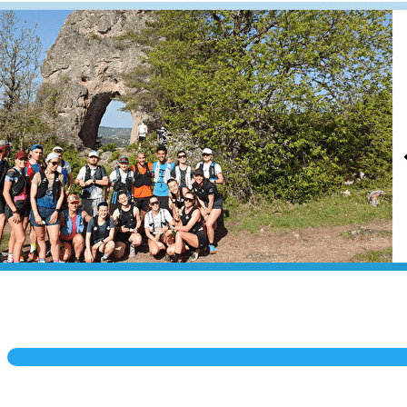
Exporter les lignes sélectionnées
Exporter toutes les colonnes
Exporter uniquement les colonnes affichées
Menu
?>
Images de la page d'accueil
Cliquez pour éditer