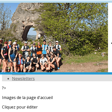
Exporter les lignes sélectionnées
Exporter toutes les colonnes
Exporter uniquement les colonnes affichées
Menu
<
>
L'équipe
Nos partenaires
Actualités
Calendrier
Photos
Newsletters
?>
Images de la page d'accueil
Cliquez pour éditer