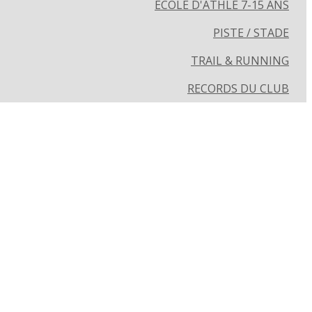
ECOLE D'ATHLÉ 7-15 ANS
PISTE / STADE
TRAIL & RUNNING
RECORDS DU CLUB