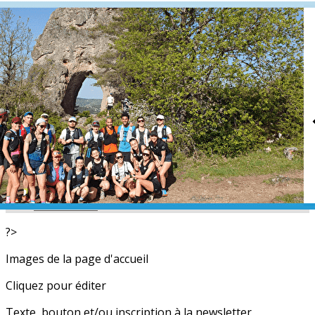
Exporter les lignes sélectionnées
Exporter toutes les colonnes
Exporter uniquement les colonnes affichées
Menu
<
>
L'équipe
Nos partenaires
Actualités
Calendrier
Photos
Newsletters
?>
Images de la page d'accueil
Cliquez pour éditer
Texte, bouton et/ou inscription à la newsletter