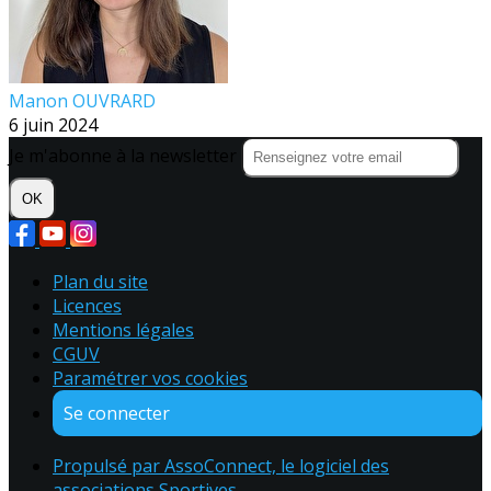
Manon OUVRARD
6 juin 2024
Je m'abonne à la newsletter
OK
Plan du site
Licences
Mentions légales
CGUV
Paramétrer vos cookies
Se connecter
Propulsé par AssoConnect, le logiciel des
associations Sportives