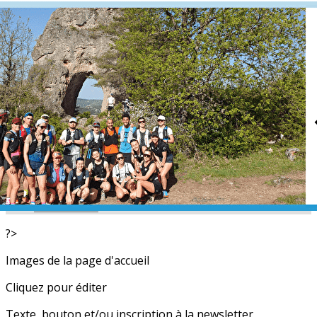
Exporter les lignes sélectionnées
Exporter toutes les colonnes
Exporter uniquement les colonnes affichées
Menu
<
>
L'équipe
Nos partenaires
Actualités
Calendrier
Photos
Newsletters
?>
Images de la page d'accueil
Cliquez pour éditer
Texte, bouton et/ou inscription à la newsletter