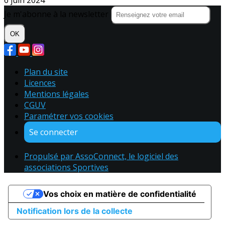
6 juin 2024
Je m'abonne à la newsletter
OK
Plan du site
Licences
Mentions légales
CGUV
Paramétrer vos cookies
Se connecter
Propulsé par AssoConnect, le logiciel des
associations Sportives
Vos choix en matière de confidentialité
Notification lors de la collecte