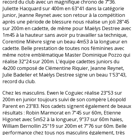
record du club avec un magnifique chrono de 7"36.
Juliette Hacquard sur 400m en 63"41 dans la catégorie
junior, Jeanne Reynet avec son retour à la compétition
après une période de blessure nous réalise un joli 28"45
sur 200m en cadette, de même pour Maëlys Destree avec
1m45 à la hauteur sans avoir pu travailler sa technique,
Corentine Mièvre signe un beau 4m53 à la longueur en
cadette. Belle prestation de toutes nos féminines avec
même notre emblématique Master Dominique Pozzo qui
réalise 32"24 sur 200m. L'équipe cadettes juniors du
4x200 composé de Clémentine Riquier, Jeanne Reynet,
Julie Badelier et Maëlys Destree signe un beau 1'53"43,
record du club.
Chez les masculins. Ewen le Coguiec réalise 23"53 sur
200m en junior toujours suivi de son compère Léopold
Parent en 23"83. Nos cadets signent également de beaux
résultats : Robin Marmorat en 7"45 sur 60m, Etienne
Higonet avec 5m52 à la longueur, 9"37 sur 60m haies,
William Bernollin 25"19 sur 200m et 7"76 sur 60m. Belle
performance chez tous nos masculins également, très