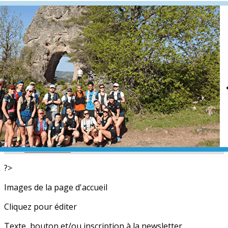
Exporter les lignes sélectionnées
Exporter toutes les colonnes
Exporter uniquement les colonnes affichées
Menu
<
>
L'équipe
Nos partenaires
Actualités
Calendrier
Photos
Newsletters
?>
Images de la page d'accueil
Cliquez pour éditer
Texte, bouton et/ou inscription à la newsletter