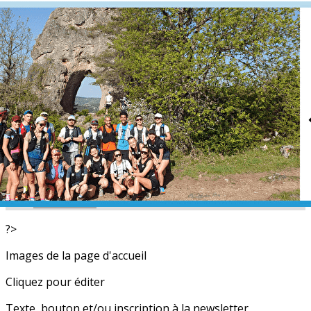
Exporter les lignes sélectionnées
Exporter toutes les colonnes
Exporter uniquement les colonnes affichées
Menu
<
>
L'équipe
Nos partenaires
Actualités
Calendrier
Photos
Newsletters
?>
Images de la page d'accueil
Cliquez pour éditer
Texte, bouton et/ou inscription à la newsletter