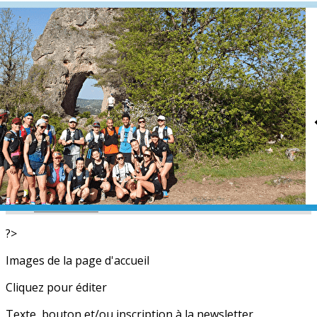
Exporter les lignes sélectionnées
Exporter toutes les colonnes
Exporter uniquement les colonnes affichées
Menu
<
>
L'équipe
Nos partenaires
Actualités
Calendrier
Photos
Newsletters
?>
Images de la page d'accueil
Cliquez pour éditer
Texte, bouton et/ou inscription à la newsletter