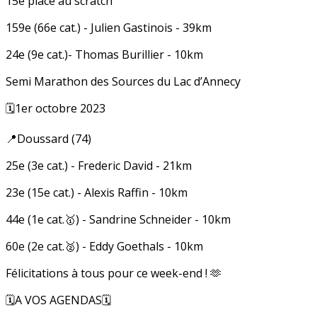
15e place au scratch
159e (66e cat.) - Julien Gastinois - 39km
24e (9e cat.)- Thomas Burillier - 10km
Semi Marathon des Sources du Lac d’Annecy
🗓️1er octobre 2023
📍Doussard (74)
25e (3e cat.) - Frederic David - 21km
23e (15e cat.) - Alexis Raffin - 10km
44e (1e cat.🥇) - Sandrine Schneider - 10km
60e (2e cat.🥈) - Eddy Goethals - 10km
Félicitations à tous pour ce week-end ! 🫶
🗓️A VOS AGENDAS🗓️