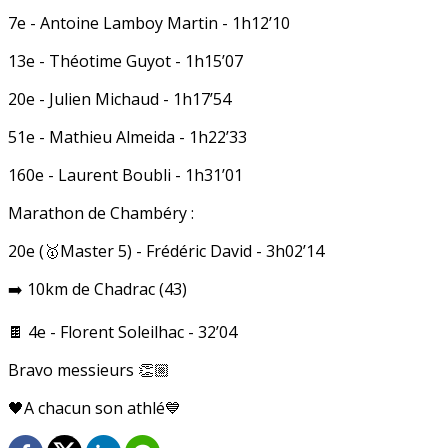
7e - Antoine Lamboy Martin - 1h12’10
13e - Théotime Guyot - 1h15’07
20e - Julien Michaud - 1h17’54
51e - Mathieu Almeida - 1h22’33
160e - Laurent Boubli - 1h31’01
Marathon de Chambéry :
20e (🥇Master 5) - Frédéric David - 3h02’14
➡️ 10km de Chadrac (43)
🍫 4e - Florent Soleilhac - 32’04
Bravo messieurs 👏🏼
🖤A chacun son athlé💙