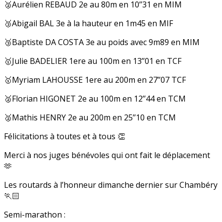
🥈Aurélien REBAUD 2e au 80m en 10’’31 en MIM
🥉Abigail BAL 3e à la hauteur en 1m45 en MIF
🥉Baptiste DA COSTA 3e au poids avec 9m89 en MIM
🥇Julie BADELIER 1ere au 100m en 13’’01 en TCF
🥇Myriam LAHOUSSE 1ere au 200m en 27’’07 TCF
🥈Florian HIGONET 2e au 100m en 12’’44 en TCM
🥈Mathis HENRY 2e au 200m en 25’’10 en TCM
Félicitations à toutes et à tous 👏
Merci à nos juges bénévoles qui ont fait le déplacement
🫶
Les routards à l’honneur dimanche dernier sur Chambéry
🏃🏻
Semi-marathon :