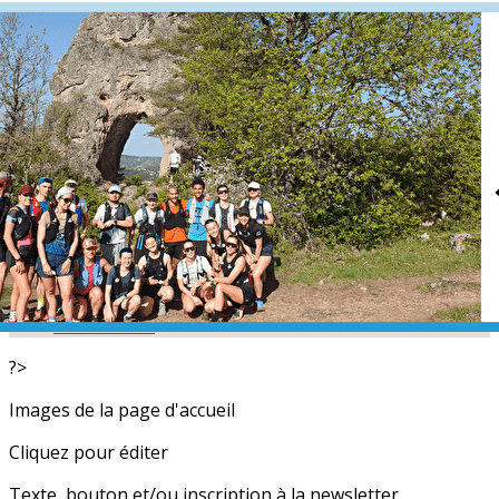
Exporter les lignes sélectionnées
Exporter toutes les colonnes
Exporter uniquement les colonnes affichées
Menu
<
>
L'équipe
Nos partenaires
Actualités
Calendrier
Photos
Newsletters
?>
Images de la page d'accueil
Cliquez pour éditer
Texte, bouton et/ou inscription à la newsletter