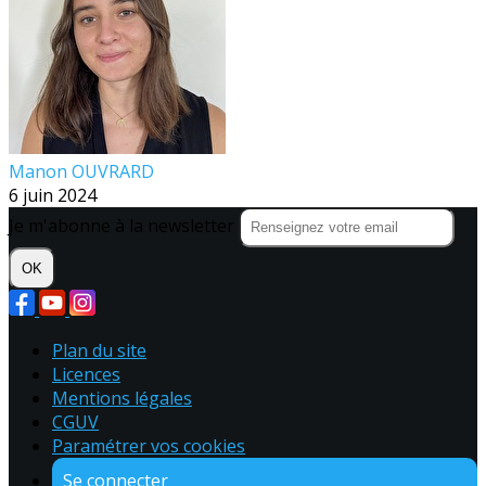
Manon OUVRARD
6 juin 2024
Je m'abonne à la newsletter
OK
Plan du site
Licences
Mentions légales
CGUV
Paramétrer vos cookies
Se connecter