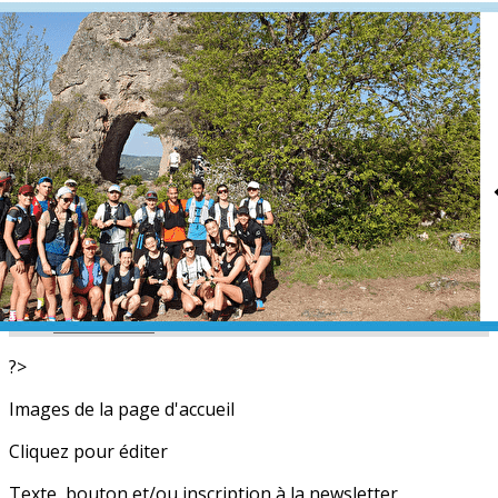
Exporter les lignes sélectionnées
Exporter toutes les colonnes
Exporter uniquement les colonnes affichées
Menu
<
>
L'équipe
Nos partenaires
Actualités
Calendrier
Photos
Newsletters
?>
Images de la page d'accueil
Cliquez pour éditer
Texte, bouton et/ou inscription à la newsletter