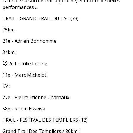
La fin de saison de trail approche, et encore de belles
performances …
TRAIL - GRAND TRAIL DU LAC (73)
75km :
21e - Adrien Bonhomme
34km :
🥈 2e F - Julie Lelong
11e - Marc Michelot
KV :
27e - Pierre Etienne Charnaux
58e - Robin Esseiva
TRAIL - FESTIVAL DES TEMPLIERS (12)
Grand Trail Des Templiers / 80km :