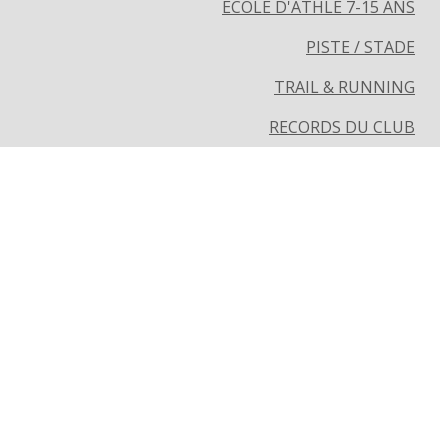
ECOLE D'ATHLÉ 7-15 ANS
PISTE / STADE
TRAIL & RUNNING
RECORDS DU CLUB