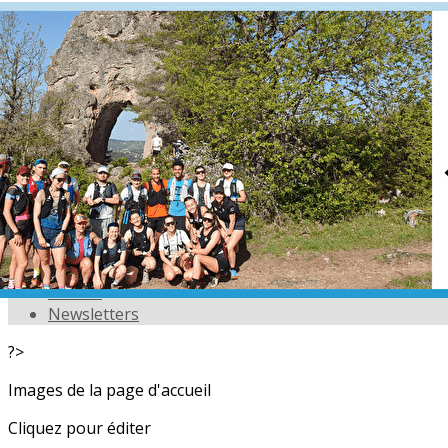
Exporter les lignes sélectionnées
Exporter toutes les colonnes
Exporter uniquement les colonnes affichées
Menu
<
>
L'équipe
Nos partenaires
Actualités
Calendrier
Photos
Newsletters
?>
Images de la page d'accueil
Cliquez pour éditer