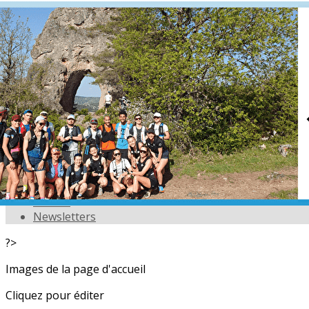
Exporter les lignes sélectionnées
Exporter toutes les colonnes
Exporter uniquement les colonnes affichées
Menu
<
>
L'équipe
Nos partenaires
Actualités
Calendrier
Photos
Newsletters
?>
Images de la page d'accueil
Cliquez pour éditer