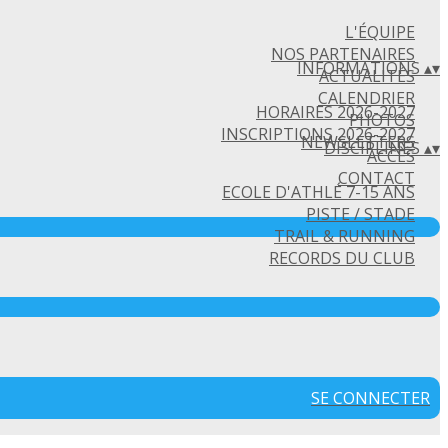
L'ÉQUIPE
NOS PARTENAIRES
INFORMATIONS
▴
▾
ACTUALITÉS
CALENDRIER
HORAIRES 2026-2027
PHOTOS
INSCRIPTIONS 2026-2027
NEWSLETTERS
DISCIPLINES
▴
▾
ACCÈS
CONTACT
ECOLE D'ATHLÉ 7-15 ANS
PISTE / STADE
TRAIL & RUNNING
RECORDS DU CLUB
SE CONNECTER