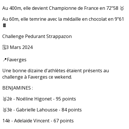
Au 400m, elle devient Championne de France en 72"58 🥇
Au 60m, elle temrine avec la médaille en chocolat en 9"61
🍫
Challenge Pedurant Strappazon
🗓️3 Mars 2024
📍Faverges
Une bonne dizaine d'athlètes étaient présents au
challenge à Faverges ce wekend.
BENJAMINES :
🥈2è - Noéline Higonet - 95 points
🥉3è - Gabrielle Lahousse - 84 points
14è - Adelaide Vincent - 67 points