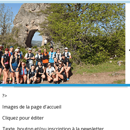
Exporter les lignes sélectionnées
Exporter toutes les colonnes
Exporter uniquement les colonnes affichées
Menu
<
>
L'équipe
Nos partenaires
Actualités
Calendrier
Photos
Newsletters
?>
Images de la page d'accueil
Cliquez pour éditer
Texte, bouton et/ou inscription à la newsletter