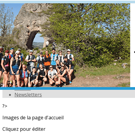
Exporter les lignes sélectionnées
Exporter toutes les colonnes
Exporter uniquement les colonnes affichées
Menu
<
>
L'équipe
Nos partenaires
Actualités
Calendrier
Photos
Newsletters
?>
Images de la page d'accueil
Cliquez pour éditer