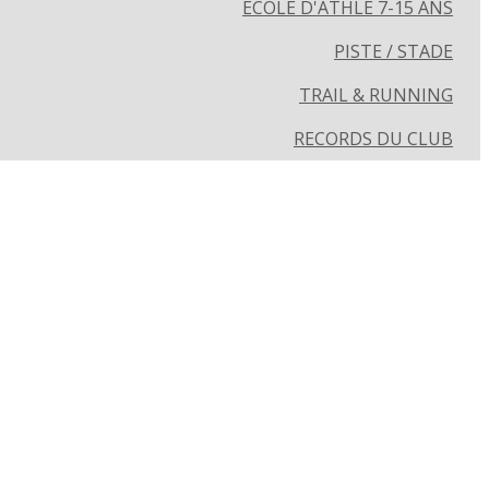
ECOLE D'ATHLÉ 7-15 ANS
PISTE / STADE
TRAIL & RUNNING
RECORDS DU CLUB