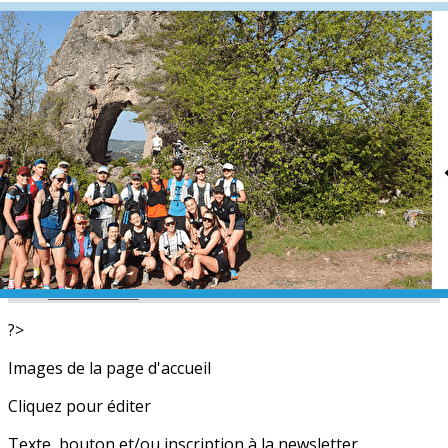
Exporter les lignes sélectionnées
Exporter toutes les colonnes
Exporter uniquement les colonnes affichées
Menu
<
>
L'équipe
Nos partenaires
Actualités
Calendrier
Photos
Newsletters
?>
Images de la page d'accueil
Cliquez pour éditer
Texte, bouton et/ou inscription à la newsletter