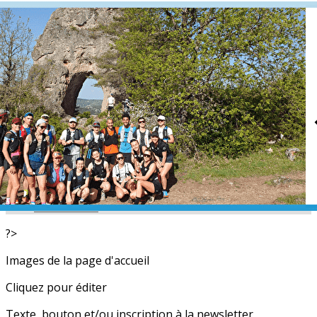
Exporter les lignes sélectionnées
Exporter toutes les colonnes
Exporter uniquement les colonnes affichées
Menu
<
>
L'équipe
Nos partenaires
Actualités
Calendrier
Photos
Newsletters
?>
Images de la page d'accueil
Cliquez pour éditer
Texte, bouton et/ou inscription à la newsletter