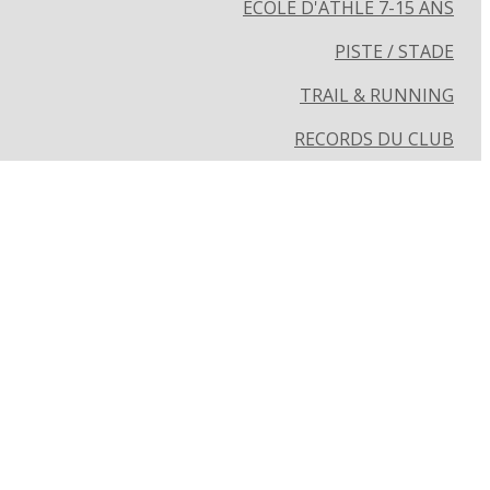
ECOLE D'ATHLÉ 7-15 ANS
PISTE / STADE
TRAIL & RUNNING
RECORDS DU CLUB