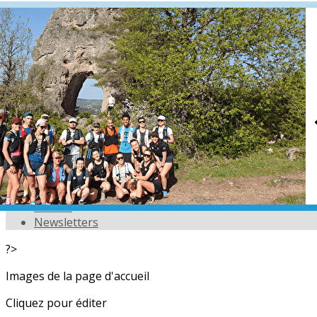
Exporter les lignes sélectionnées
Exporter toutes les colonnes
Exporter uniquement les colonnes affichées
Menu
<
>
L'équipe
Nos partenaires
Actualités
Calendrier
Photos
Newsletters
?>
Images de la page d'accueil
Cliquez pour éditer