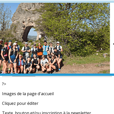
Exporter les lignes sélectionnées
Exporter toutes les colonnes
Exporter uniquement les colonnes affichées
Menu
<
>
L'équipe
Nos partenaires
Actualités
Calendrier
Photos
Newsletters
?>
Images de la page d'accueil
Cliquez pour éditer
Texte, bouton et/ou inscription à la newsletter