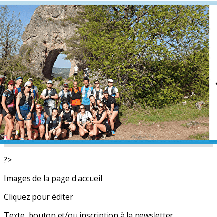
Exporter les lignes sélectionnées
Exporter toutes les colonnes
Exporter uniquement les colonnes affichées
Menu
<
>
L'équipe
Nos partenaires
Actualités
Calendrier
Photos
Newsletters
?>
Images de la page d'accueil
Cliquez pour éditer
Texte, bouton et/ou inscription à la newsletter