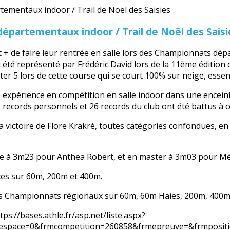
partementaux indoor / Trail de Noël des Saisi
t + de faire leur rentrée en salle lors des Championnats dé
té représenté par Frédéric David lors de la 11ème édition du
r 5 lors de cette course qui se court 100% sur neige, essent
e expérience en compétition en salle indoor dans une enceint
 records personnels et 26 records du club ont été battus à c
 victoire de Flore Krakré, toutes catégories confondues, en 7
tte à 3m23 pour Anthea Robert, et en master à 3m03 pour Mé
es sur 60m, 200m et 400m.
 les Championnats régionaux sur 60m, 60m Haies, 200m, 400m 
ttps://bases.athle.fr/asp.net/liste.aspx?
espace=0&frmcompetition=260858&frmepreuve=&frmposit