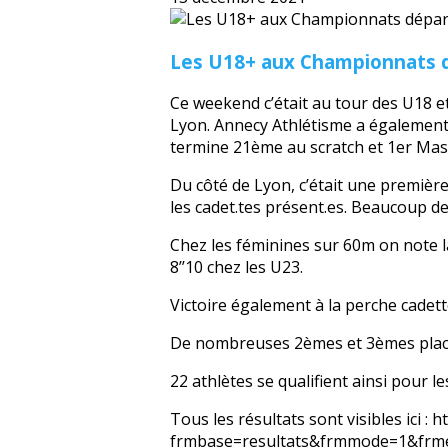
Les U18+ aux Championnats dé
Ce weekend c’était au tour des U18 e
Lyon. Annecy Athlétisme a également é
termine 21ème au scratch et 1er Maste
Du côté de Lyon, c’était une premièr
les cadet.tes présent.es. Beaucoup de
Chez les féminines sur 60m on note la
8’’10 chez les U23.
Victoire également à la perche cade
De nombreuses 2èmes et 3èmes plac
22 athlètes se qualifient ainsi pour
Tous les résultats sont visibles ici : h
frmbase=resultats&frmmode=1&frm