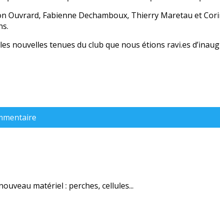
non Ouvrard, Fabienne Dechamboux, Thierry Maretau et Corin
ns.
les nouvelles tenues du club que nous étions ravi.es d’inau
ommentaire
uveau matériel : perches, cellules...