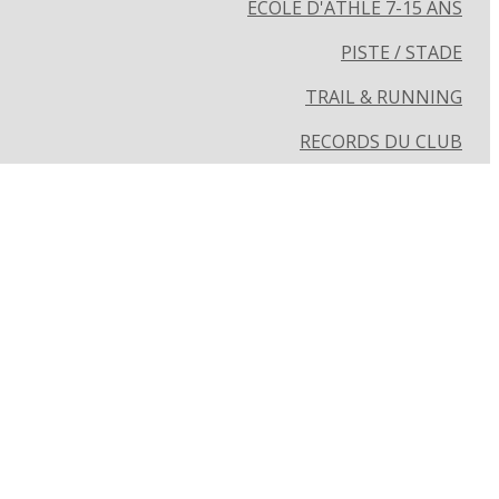
ECOLE D'ATHLÉ 7-15 ANS
PISTE / STADE
TRAIL & RUNNING
RECORDS DU CLUB