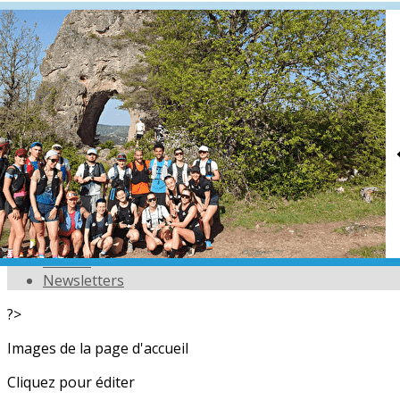
Exporter les lignes sélectionnées
Exporter toutes les colonnes
Exporter uniquement les colonnes affichées
Menu
<
>
L'équipe
Nos partenaires
Actualités
Calendrier
Photos
Newsletters
?>
Images de la page d'accueil
Cliquez pour éditer