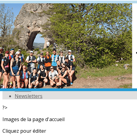
Exporter les lignes sélectionnées
Exporter toutes les colonnes
Exporter uniquement les colonnes affichées
Menu
<
>
L'équipe
Nos partenaires
Actualités
Calendrier
Photos
Newsletters
?>
Images de la page d'accueil
Cliquez pour éditer