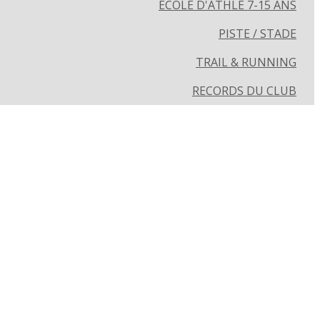
ECOLE D'ATHLÉ 7-15 ANS
PISTE / STADE
TRAIL & RUNNING
RECORDS DU CLUB