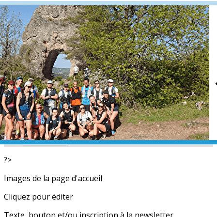
Exporter les lignes sélectionnées
Exporter toutes les colonnes
Exporter uniquement les colonnes affichées
Menu
<
>
L'équipe
Nos partenaires
Actualités
Calendrier
Photos
Newsletters
?>
Images de la page d'accueil
Cliquez pour éditer
Texte, bouton et/ou inscription à la newsletter