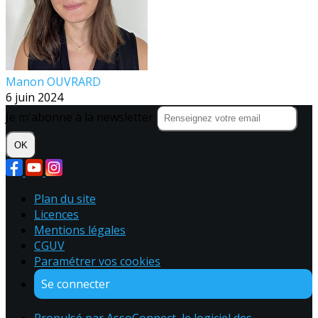
Manon OUVRARD
6 juin 2024
Je m'abonne à la newsletter
OK
Plan du site
Licences
Mentions légales
CGUV
Paramétrer vos cookies
Se connecter