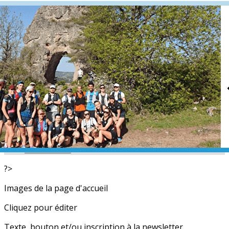
Exporter les lignes sélectionnées
Exporter toutes les colonnes
Exporter uniquement les colonnes affichées
Menu
<
>
L'équipe
Nos partenaires
Actualités
Calendrier
Photos
Newsletters
?>
Images de la page d'accueil
Cliquez pour éditer
Texte, bouton et/ou inscription à la newsletter