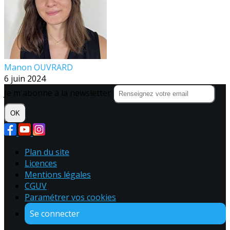
Manon OUVRARD
6 juin 2024
Je m'abonne à la newsletter
OK
Plan du site
Licences
Mentions légales
CGUV
Paramétrer vos cookies
Se connecter