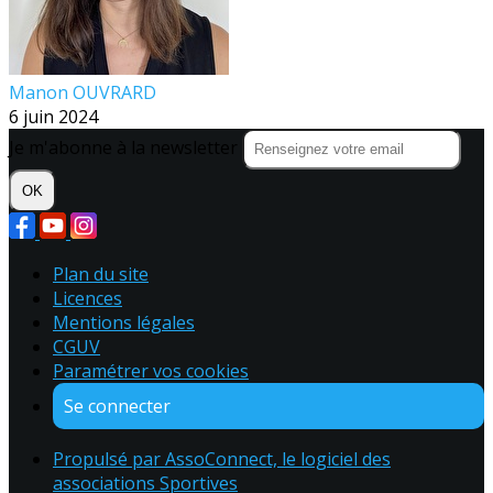
Manon OUVRARD
6 juin 2024
Je m'abonne à la newsletter
OK
Plan du site
Licences
Mentions légales
CGUV
Paramétrer vos cookies
Se connecter
Propulsé par AssoConnect, le logiciel des
associations Sportives