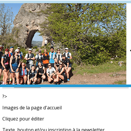
Exporter les lignes sélectionnées
Exporter toutes les colonnes
Exporter uniquement les colonnes affichées
Menu
<
>
L'équipe
Nos partenaires
Actualités
Calendrier
Photos
Newsletters
?>
Images de la page d'accueil
Cliquez pour éditer
Texte, bouton et/ou inscription à la newsletter