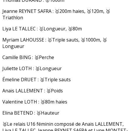
Thomas DURAND : 🥇1000m
Jeanne REYNET SAFRA : 🥇200m haies, 🥉120m, 🥉
Triathlon
Liya LE TALLEC : 🥇Longueur, 🥈80m
Myriam LAHOUSSE : 🥇Triple sauts, 🥈1000m, 🥉
Longueur
Camille BING : 🥈Perche
Juliette LOTH : 🥈Longueur
Émeline DRUET : 🥈Triple sauts
Anaïs LALLEMENT : 🥈Poids
Valentine LOTH : 🥉80m haies
Elina BETEND : 🥉Hauteur
🥈Le relais U16 féminin composé de Anaïs LALLEMENT,
Liya LE TALLEC, Jeanne REYNET SAFRA et Lyne MONTET-