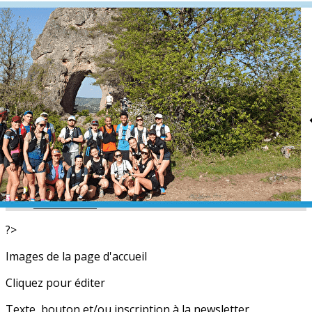
Exporter les lignes sélectionnées
Exporter toutes les colonnes
Exporter uniquement les colonnes affichées
Menu
<
>
L'équipe
Nos partenaires
Actualités
Calendrier
Photos
Newsletters
?>
Images de la page d'accueil
Cliquez pour éditer
Texte, bouton et/ou inscription à la newsletter